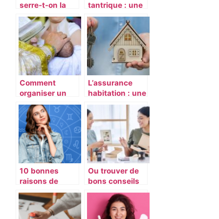
serre-t-on la
tantrique : une
main pour se
pratique qui
saluer?
mêle érotisme
et méditation
Comment
L’assurance
organiser un
habitation : une
batême
obligation
catholique ?
légale
10 bonnes
Ou trouver de
raisons de
bons conseils
consulter votre
capillaires et de
horoscope
maquillage ?