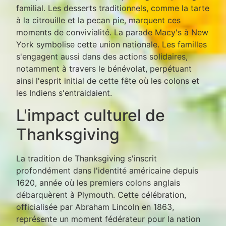
familial. Les desserts traditionnels, comme la tarte
à la citrouille et la pecan pie, marquent ces
moments de convivialité. La parade Macy's à New
York symbolise cette union nationale. Les familles
s'engagent aussi dans des actions solidaires,
notamment à travers le bénévolat, perpétuant
ainsi l'esprit initial de cette fête où les colons et
les Indiens s'entraidaient.
L'impact culturel de
Thanksgiving
La tradition de Thanksgiving s'inscrit
profondément dans l'identité américaine depuis
1620, année où les premiers colons anglais
débarquèrent à Plymouth. Cette célébration,
officialisée par Abraham Lincoln en 1863,
représente un moment fédérateur pour la nation