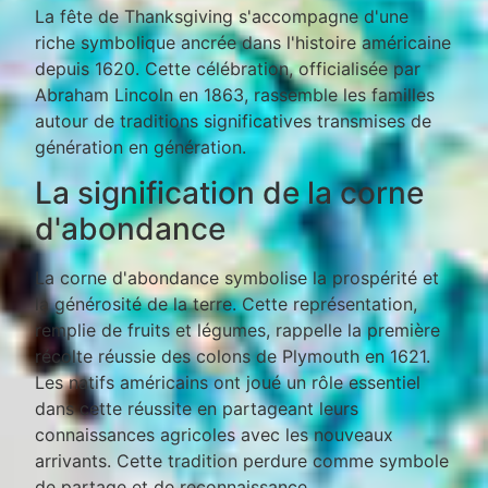
La fête de Thanksgiving s'accompagne d'une
riche symbolique ancrée dans l'histoire américaine
depuis 1620. Cette célébration, officialisée par
Abraham Lincoln en 1863, rassemble les familles
autour de traditions significatives transmises de
génération en génération.
La signification de la corne
d'abondance
La corne d'abondance symbolise la prospérité et
la générosité de la terre. Cette représentation,
remplie de fruits et légumes, rappelle la première
récolte réussie des colons de Plymouth en 1621.
Les natifs américains ont joué un rôle essentiel
dans cette réussite en partageant leurs
connaissances agricoles avec les nouveaux
arrivants. Cette tradition perdure comme symbole
de partage et de reconnaissance.