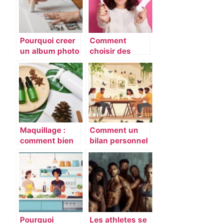
Pourquoi creer
Comment
un album photo
choisir des
de mariage ?
protections
menstruelles
pour jeunes
femmes : guide
et conseils
pratiques
Maquillage :
Comment un
comment bien
bilan personnel
choisir vos
peut
produits
transformer
cosmétiques ?
votre vie
quotidienne
Pourquoi
Les athletes se