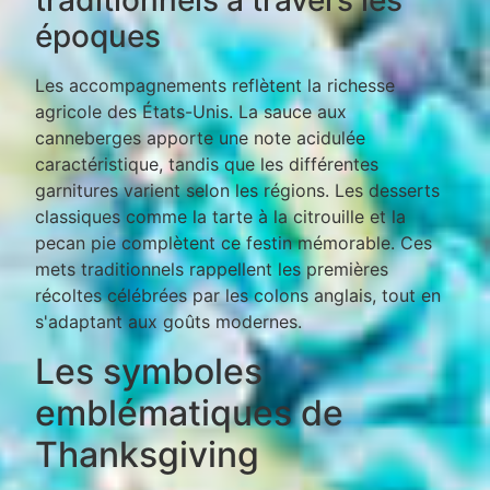
traditionnels à travers les
époques
Les accompagnements reflètent la richesse
agricole des États-Unis. La sauce aux
canneberges apporte une note acidulée
caractéristique, tandis que les différentes
garnitures varient selon les régions. Les desserts
classiques comme la tarte à la citrouille et la
pecan pie complètent ce festin mémorable. Ces
mets traditionnels rappellent les premières
récoltes célébrées par les colons anglais, tout en
s'adaptant aux goûts modernes.
Les symboles
emblématiques de
Thanksgiving