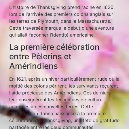
L'histoire de Thanksgiving prend racine en 1620,
lors de l'arrivée des premiers colons anglais sur
les terres de Plymouth, dans le Massachusetts.
Cette traversée marque le début d'une aventure
qui allait façonner l'identité américaine.
La première célébration
entre Pèlerins et
Amérindiens
En 1621, après un hiver particulièrement rude où la
moitié des colons périrent, les survivants reçurent
l'aide précieuse des Amérindiens. Ces derniers
leur enseignèrent les techniques de culture
adaptées à ces nouvelles terres. Cette
collaboration donna naissance à la première
célébration de Thanksgiving, une fête de gratitude
partagée entre les deux communautés.