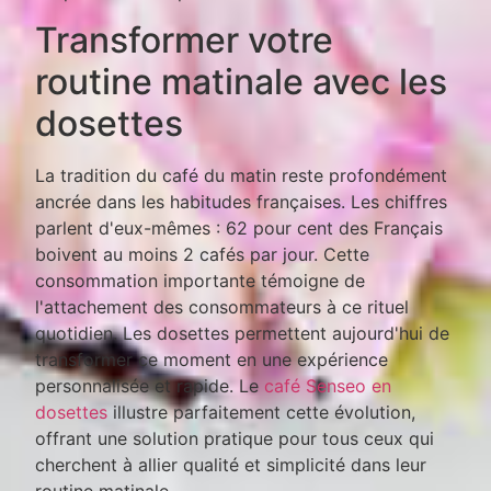
Transformer votre
routine matinale avec les
dosettes
La tradition du café du matin reste profondément
ancrée dans les habitudes françaises. Les chiffres
parlent d'eux-mêmes : 62 pour cent des Français
boivent au moins 2 cafés par jour. Cette
consommation importante témoigne de
l'attachement des consommateurs à ce rituel
quotidien. Les dosettes permettent aujourd'hui de
transformer ce moment en une expérience
personnalisée et rapide. Le
café Senseo en
dosettes
illustre parfaitement cette évolution,
offrant une solution pratique pour tous ceux qui
cherchent à allier qualité et simplicité dans leur
routine matinale.