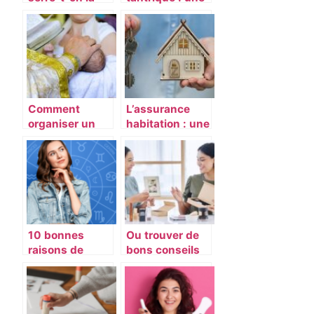
main pour se
pratique qui
saluer?
mêle érotisme
et méditation
Comment
L’assurance
organiser un
habitation : une
batême
obligation
catholique ?
légale
10 bonnes
Ou trouver de
raisons de
bons conseils
consulter votre
capillaires et de
horoscope
maquillage ?