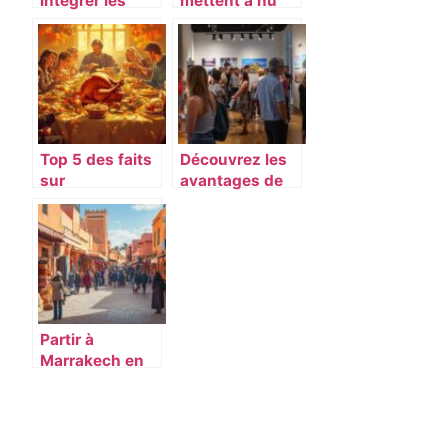
intégrer les
mettent a nu
légumes
pour le
surgelés pour
magazine ESPN
un apport en
: une
fibre dans votre
celebration
alimentation
revolutionnaire
quotidienne ?
de la diversite
corporelle
Top 5 des faits
Découvrez les
sur
avantages de
Thanksgiving :
l’impression
activites
photo
educatives
personnalisée
autour de la
avec Agfa Print
tradition
Partir à
Marrakech en
décembre : est-
ce une bonne
idée pour
profiter des