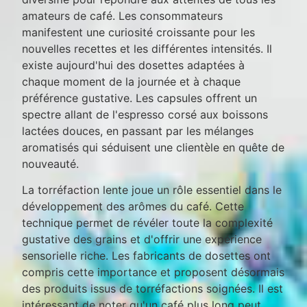
amateurs de café. Les consommateurs
manifestent une curiosité croissante pour les
nouvelles recettes et les différentes intensités. Il
existe aujourd'hui des dosettes adaptées à
chaque moment de la journée et à chaque
préférence gustative. Les capsules offrent un
spectre allant de l'espresso corsé aux boissons
lactées douces, en passant par les mélanges
aromatisés qui séduisent une clientèle en quête de
nouveauté.
La torréfaction lente joue un rôle essentiel dans le
développement des arômes du café. Cette
technique permet de révéler toute la complexité
gustative des grains et d'offrir une expérience
sensorielle riche. Les fabricants de dosettes ont
compris cette importance et proposent désormais
des produits issus de torréfactions soignées. Il est
intéressant de noter qu'un café plus long peut