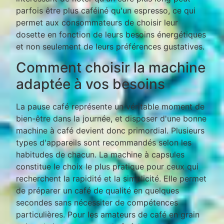
parfois être plus caféiné qu'un espresso, ce qui
permet aux consommateurs de choisir leur
dosette en fonction de leurs besoins énergétiques
et non seulement de leurs préférences gustatives.
Comment choisir la machine
adaptée à vos besoins
La pause café représente un véritable moment de
bien-être dans la journée, et disposer d'une bonne
machine à café devient donc primordial. Plusieurs
types d'appareils sont recommandés selon les
habitudes de chacun. La machine à capsules
constitue le choix le plus pratique pour ceux qui
recherchent la rapidité et la simplicité. Elle permet
de préparer un café de qualité en quelques
secondes sans nécessiter de compétences
particulières. Pour les amateurs de café en grain