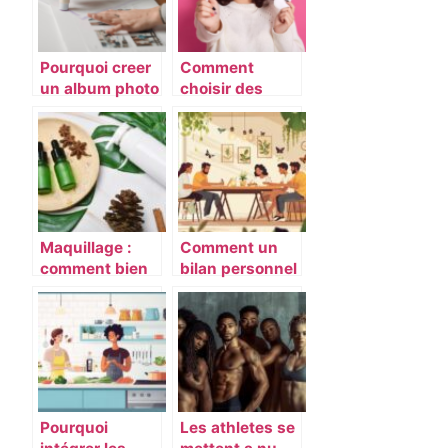
Pourquoi creer
Comment
un album photo
choisir des
de mariage ?
protections
menstruelles
pour jeunes
femmes : guide
et conseils
pratiques
Maquillage :
Comment un
comment bien
bilan personnel
choisir vos
peut
produits
transformer
cosmétiques ?
votre vie
quotidienne
Pourquoi
Les athletes se