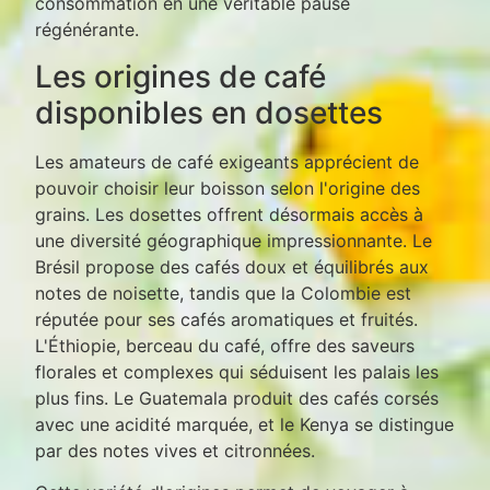
consommation en une véritable pause
régénérante.
Les origines de café
disponibles en dosettes
Les amateurs de café exigeants apprécient de
pouvoir choisir leur boisson selon l'origine des
grains. Les dosettes offrent désormais accès à
une diversité géographique impressionnante. Le
Brésil propose des cafés doux et équilibrés aux
notes de noisette, tandis que la Colombie est
réputée pour ses cafés aromatiques et fruités.
L'Éthiopie, berceau du café, offre des saveurs
florales et complexes qui séduisent les palais les
plus fins. Le Guatemala produit des cafés corsés
avec une acidité marquée, et le Kenya se distingue
par des notes vives et citronnées.