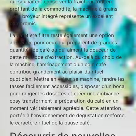
qui souhaitent conserver la fraîcheur tout en
profitant de la commodité, la machine à grains
avec broyeur intégré représente un excellent
compromis.
La cafetière filtre reste également une option
appréciée pour ceux qui préparent de grandes
quantités de café ou qui aiment la douceur de
cette méthode d'extraction. Au-delà du choix de
la machine, l'aménagement d'un coin café
contribue grandement au plaisir du rituel
quotidien. Mettre en valeur sa machine, rendre les
tasses facilement accessibles, disposer d'un bocal
pour ranger les dosettes et créer une ambiance
cosy transforment la préparation du café en un
moment véritablement agréable. Cette attention
portée à l'environnement de dégustation renforce
le caractère rituel de la pause café.